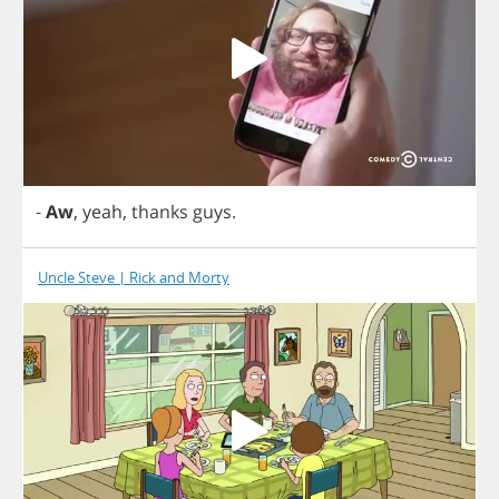
-
Aw
,
yeah
,
thanks
guys
.
Uncle Steve | Rick and Morty