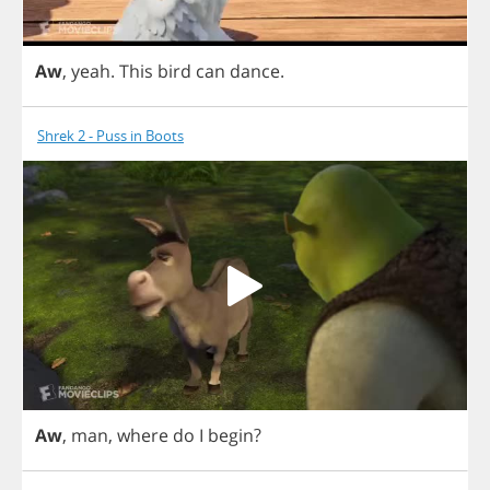
Aw
,
yeah
.
This
bird
can
dance
.
Shrek 2 - Puss in Boots
Aw
,
man
,
where
do
I
begin
?