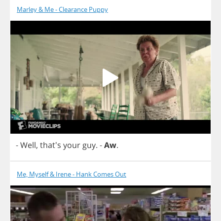
Marley & Me - Clearance Puppy
-
Well
, that's
your
guy
.
-
Aw
.
Me, Myself & Irene - Hank Comes Out