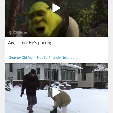
Aw
,
listen
. He's
purring
!
Grumpy Old Men - Not-So-Friendly Neighbors