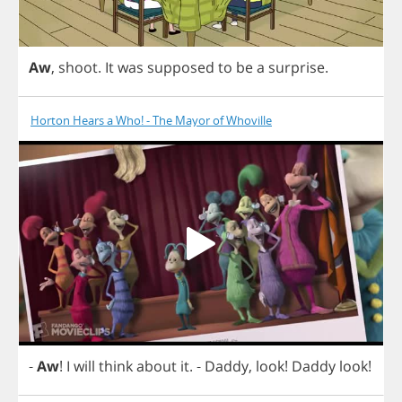
Aw
,
shoot
.
It
was
supposed
to
be
a
surprise
.
Horton Hears a Who! - The Mayor of Whoville
-
Aw
!
I
will
think
about
it
.
-
Daddy
,
look
!
Daddy
look
!