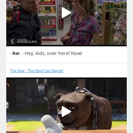
-
Aw
.
-
Hey
,
kids
,
over
here
!
Now
!
The Star - This Bird Can Dance!