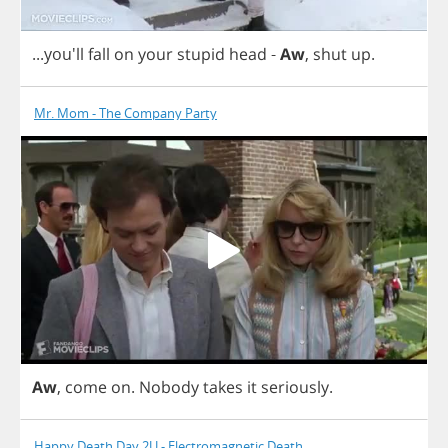
...you'll
fall
on
your
stupid
head
-
Aw
,
shut
up
.
Mr. Mom - The Company Party
Aw
,
come
on
.
Nobody
takes
it
seriously
.
Happy Death Day 2U - Electromagnetic Death