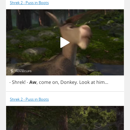
Shrek 2 - Puss in Boots
-
Shrek
!
-
Aw
,
come
on
,
Donkey
.
Look
at
him
...
Shrek 2 - Puss in Boots