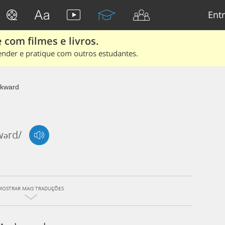
Entr
 com filmes e livros.
ender e pratique com outros estudantes.
kward
wərd/
MOSTRAR MAIS TRADUÇÕES