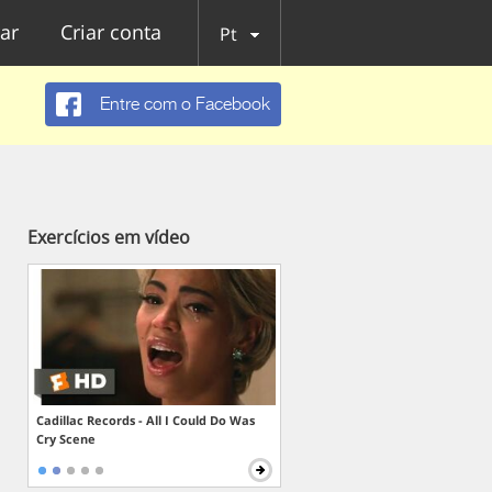
ar
Criar conta
Pt
Entre com o Facebook
Exercícios em vídeo
Cadillac Records - All I Could Do Was
Cry Scene