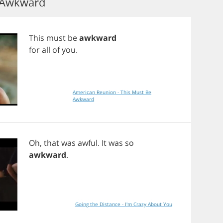
 Awkward
This
must
be
awkward
for
all
of
you
.
American Reunion - This Must Be
Awkward
Oh
,
that
was
awful
.
It
was
so
awkward
.
Going the Distance - I'm Crazy About You