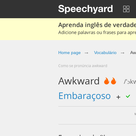
Aprenda inglês de verdade
Adicione palavras ou frases para apr
Home page
Vocabulário
Aw
Como se pronúncia awkward
Awkward
/'ɔk
embaraçoso