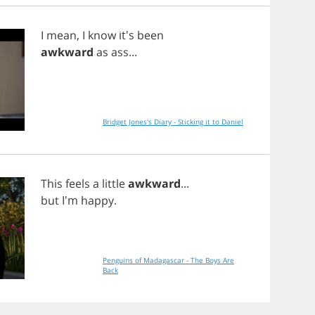
I
mean
,
I
know
it's
been
awkward
as
ass
...
Bridget Jones's Diary - Sticking it to Daniel
This
feels
a
little
awkward
...
but
I'm
happy
.
Penguins of Madagascar - The Boys Are
Back