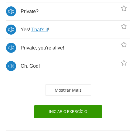
Private
?
Yes
!
That's
it
!
Private
,
you're
alive
!
Oh
,
God
!
Mostrar Mais
INICIAR O EXERCÍCIO