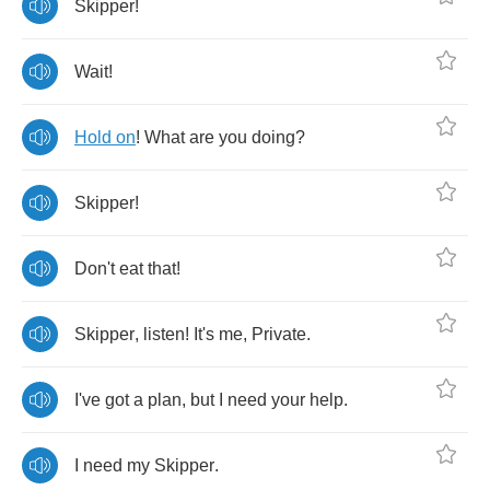
Skipper
!
Wait
!
Hold
on
!
What
are
you
doing
?
Skipper
!
Don't
eat
that
!
Skipper
,
listen
!
It's
me
,
Private
.
I've
got
a
plan
,
but
I
need
your
help
.
I
need
my
Skipper
.