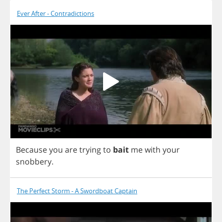
Ever After - Contradictions
Because
you
are
trying
to
bait
me
with
your
snobbery
.
The Perfect Storm - A Swordboat Captain