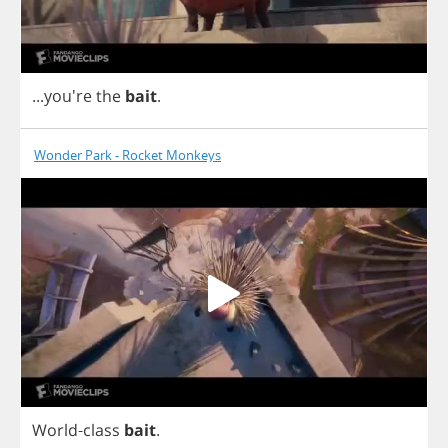
...you're
the
bait
.
Wonder Park - Rocket Monkeys
World
-
class
bait
.