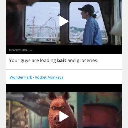
Your
guys
are
loading
bait
and
groceries
.
Wonder Park - Rocket Monkeys