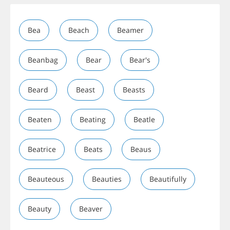
Bea
Beach
Beamer
Beanbag
Bear
Bear's
Beard
Beast
Beasts
Beaten
Beating
Beatle
Beatrice
Beats
Beaus
Beauteous
Beauties
Beautifully
Beauty
Beaver