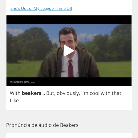
She's Out of My League - Time Off
With
beakers
...
But
,
obviously
,
I'm
cool
with
that
.
Like
...
Pronúncia de áudio de Beakers