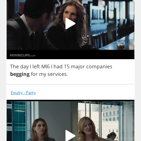
The
day
I
left
Ml
6
I
had
15
major
companies
begging
for
my
services
.
Equity - Party