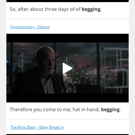
So
,
after
about
three
days
of
-
of
begging
,
Synchronicity - Edison
Therefore
you
come
to
me
,
hat
in
hand
,
begging
.
The Boss Baby - Baby Break In