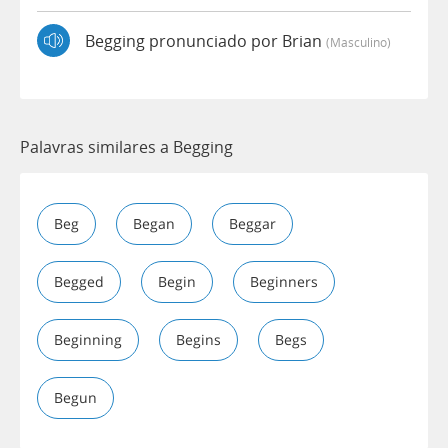
Begging pronunciado por Brian
(masculino)
Palavras similares a Begging
Beg
Began
Beggar
Begged
Begin
Beginners
Beginning
Begins
Begs
Begun