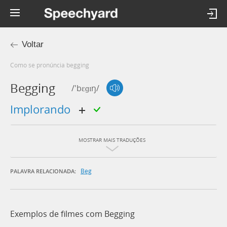
Voltar
Como se pronúncia begging
Begging
/'bɛɡɪŋ/
implorando
MOSTRAR MAIS TRADUÇÕES
Beg
PALAVRA RELACIONADA:
Exemplos de filmes com Begging