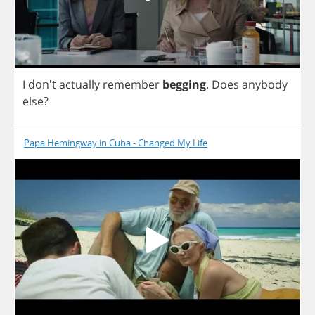
I
don't
actually
remember
begging
.
Does
anybody
else
?
Papa Hemingway in Cuba - Changed My Life