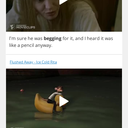
I'm
sure
he
was
begging
for
it
,
and
I
heard
it
was
like
a
pencil
anyway
.
Flushed Away - Ice Cold Rita