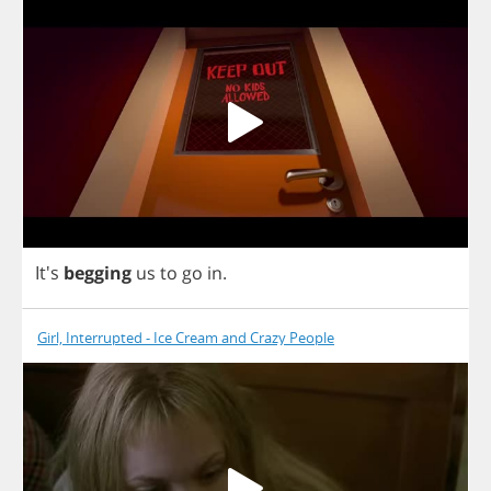
It's
begging
us
to
go
in
.
Girl, Interrupted - Ice Cream and Crazy People