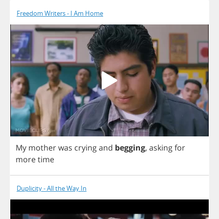
Freedom Writers - I Am Home
My
mother
was
crying
and
begging
,
asking
for
more
time
Duplicity - All the Way In