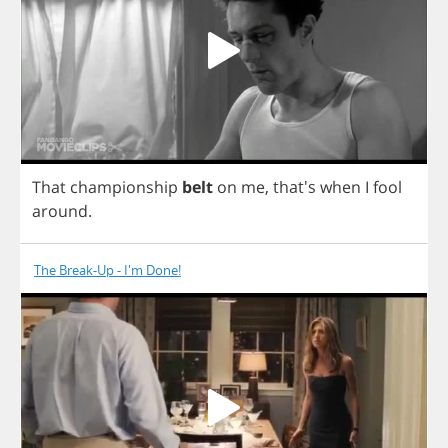
That
championship
belt
on
me
,
that's
when
I
fool
around
.
The Break-Up - I'm Done!