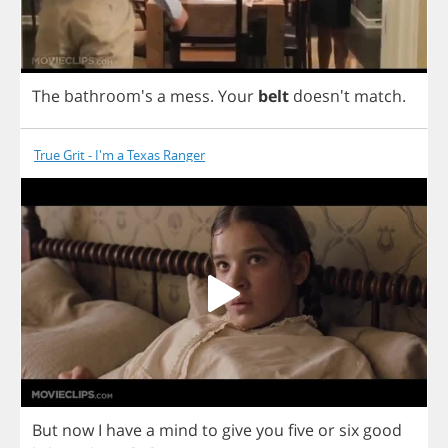
The
bathroom's
a
mess
.
Your
belt
doesn't
match
.
True Grit - I'm a Texas Ranger
But
now
I
have
a
mind
to
give
you
five
or
six
good