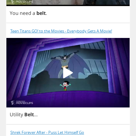
You
need
a
belt
.
Teen Titans GO! to the Movies - Everybody Gets A Movie!
Utility
Belt
...
Shrek Forever After - Puss Let Himself Go