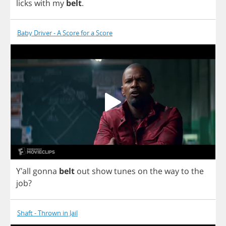
licks
with
my
belt
.
Baby Driver - A Score for a Score
Y'all
gonna
belt
out
show
tunes
on
the
way
to
the
job
?
Shaft - Thrown in Jail