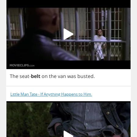
The
seat
-
belt
on
the
van
was
busted
.
Little Man Tate - If Anything Happens to Him.