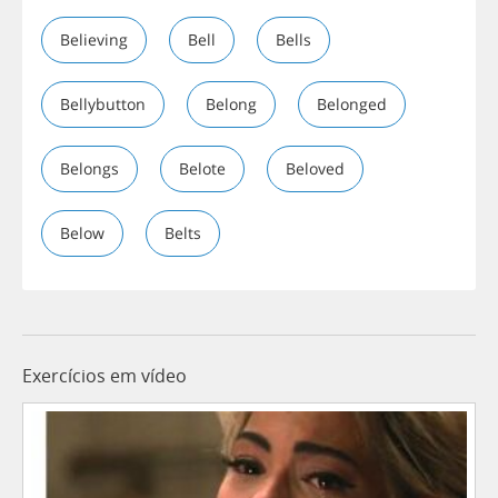
Believing
Bell
Bells
Bellybutton
Belong
Belonged
Belongs
Belote
Beloved
Below
Belts
Exercícios em vídeo