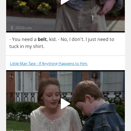
-
You
need
a
belt
,
kid
.
-
No
,
I
don't.
I
just
need
to
tuck
in
my
shirt
.
Little Man Tate - If Anything Happens to Him.