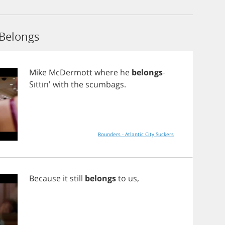
 Belongs
Mike
McDermott
where
he
belongs
-
Sittin'
with
the
scumbags
.
Rounders - Atlantic City Suckers
Because
it
still
belongs
to
us
,