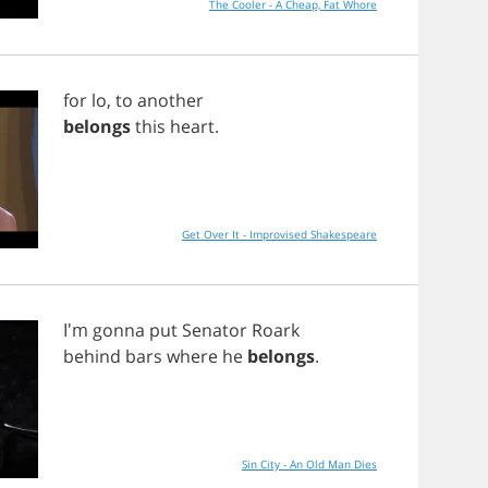
The Cooler - A Cheap, Fat Whore
for
lo
,
to
another
belongs
this
heart
.
Get Over It - Improvised Shakespeare
I'm
gonna
put
Senator
Roark
behind
bars
where
he
belongs
.
Sin City - An Old Man Dies