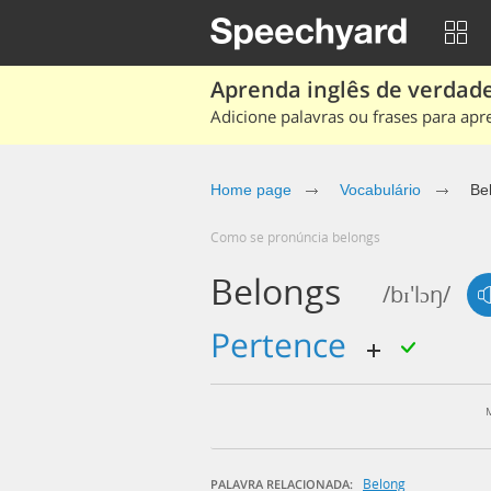
Aprenda inglês de verdade
Adicione palavras ou frases para apr
Home page
Vocabulário
Be
Como se pronúncia belongs
Belongs
/bɪ'lɔŋ/
pertence
Belong
PALAVRA RELACIONADA: