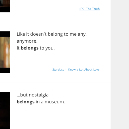
JFK - The Truth
Like
it
doesn't
belong
to
me
any
,
anymore
.
It
belongs
to
you
.
Stardust - I Know a Lot About Love
...
but
nostalgia
belongs
in
a
museum
.