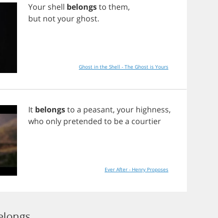
Your
shell
belongs
to
them
,
but
not
your
ghost
.
Ghost in the Shell - The Ghost is Yours
It
belongs
to
a
peasant
,
your
highness
,
who
only
pretended
to
be
a
courtier
Ever After - Henry Proposes
elongs