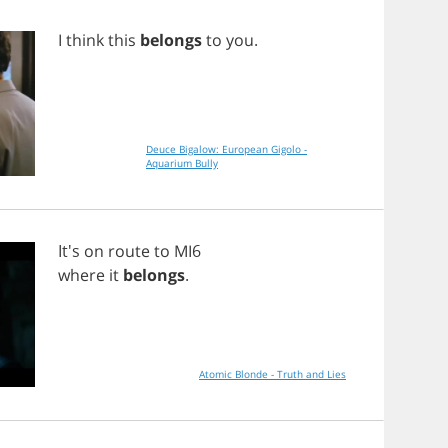
I
think
this
belongs
to
you
.
Deuce Bigalow: European Gigolo -
Aquarium Bully
It's
on
route
to
MI
6
where
it
belongs
.
Atomic Blonde - Truth and Lies