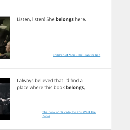
Listen
,
listen
!
She
belongs
here
.
Children of Men - The Plan for Kee
I
always
believed
that
I'd
find
a
place
where
this
book
belongs
,
The Book of Eli - Why Do You Want the
Book?