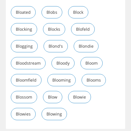
Bloated
Blobs
Block
Blocking
Blocks
Blofeld
Blogging
Blond's
Blondie
Bloodstream
Bloody
Bloom
Bloomfield
Blooming
Blooms
Blossom
Blow
Blowie
Blowies
Blowing