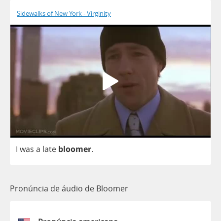
Sidewalks of New York - Virginity
I
was
a
late
bloomer
.
Pronúncia de áudio de Bloomer