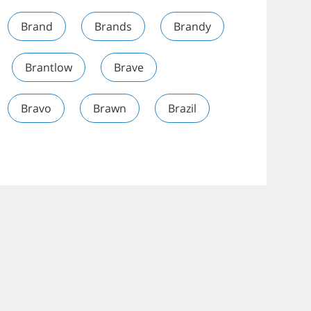
Brand
Brands
Brandy
Brantlow
Brave
Bravo
Brawn
Brazil