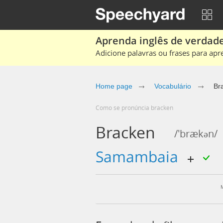
Aprenda inglês de verdade
Adicione palavras ou frases para apr
Home page
Vocabulário
Br
Como se pronúncia bracken
Bracken
/'brækən/
samambaia