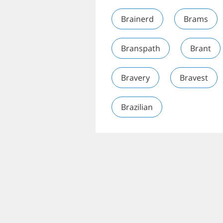
Brainerd
Brams
Branspath
Brant
Bravery
Bravest
Brazilian