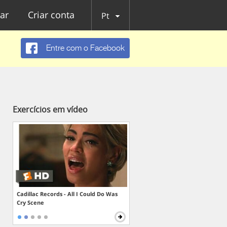
ar
Criar conta
Pt
Entre com o Facebook
Exercícios em vídeo
Cadillac Records - All I Could Do Was
Cry Scene