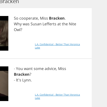
 Bracken
So
cooperate
,
Miss
Bracken
.
Why
was
Susan
Lefferts
at
the
Nite
Owl
?
L.A. Confidential - Better Than Veronica
Lake
-
You
want
some
advice
,
Miss
Bracken
?
- It's
Lynn
.
L.A. Confidential - Better Than Veronica
Lake