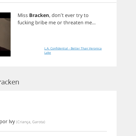
Miss
Bracken
, don't
ever
try
to
fucking
bribe
me
or
threaten
me
...
L.A. Confidential - Better Than Veronica
Lake
racken
por Ivy
(criança, Garota)