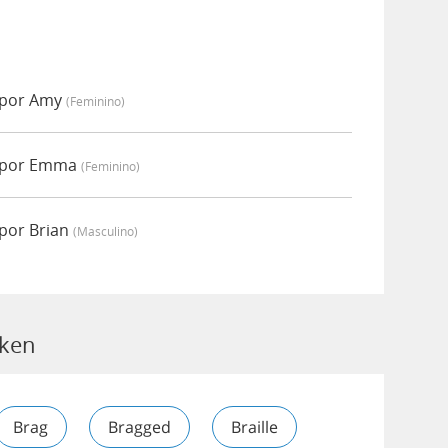
 por Amy
(feminino)
o por Emma
(feminino)
por Brian
(masculino)
cken
Brag
Bragged
Braille