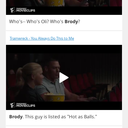
Who's-- Who's
Oli
?
Who's
Brody
?
Trainwreck - You Always Do This to Me
Brody
.
This
guy
is
listed
as
"
Hot
as
Balls
."