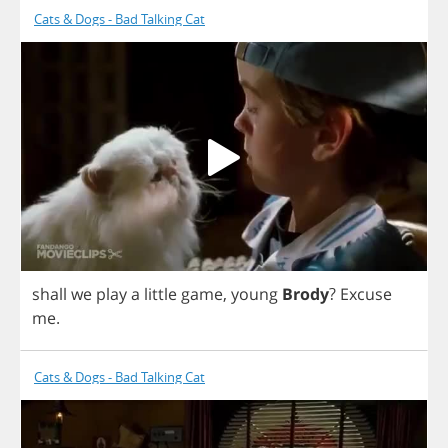
Cats & Dogs - Bad Talking Cat
shall
we
play
a
little
game
,
young
Brody
?
Excuse
me
.
Cats & Dogs - Bad Talking Cat