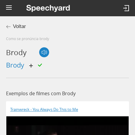
Voltar
Como se pronúncia brody
Brody
brody
Exemplos de filmes com Brody
Trainwreck - You Always Do This to Me