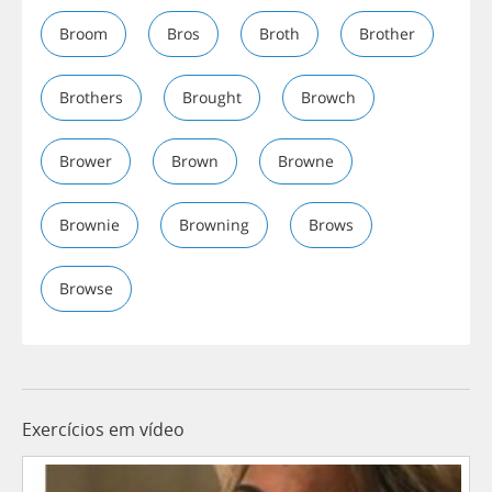
Broom
Bros
Broth
Brother
Brothers
Brought
Browch
Brower
Brown
Browne
Brownie
Browning
Brows
Browse
Exercícios em vídeo