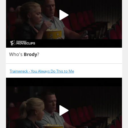
Who's
Brody
?
Trainwreck - You Always Do This to Me