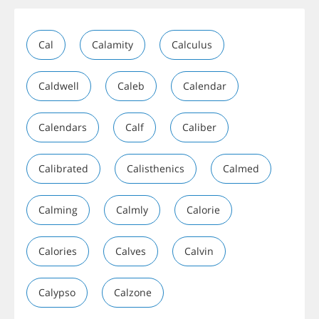
Cal
Calamity
Calculus
Caldwell
Caleb
Calendar
Calendars
Calf
Caliber
Calibrated
Calisthenics
Calmed
Calming
Calmly
Calorie
Calories
Calves
Calvin
Calypso
Calzone