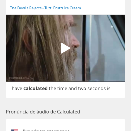
The Devil's Rejects - Tutti Frutti Ice Cream
I
have
calculated
the
time
and
two
seconds
is
Pronúncia de áudio de Calculated