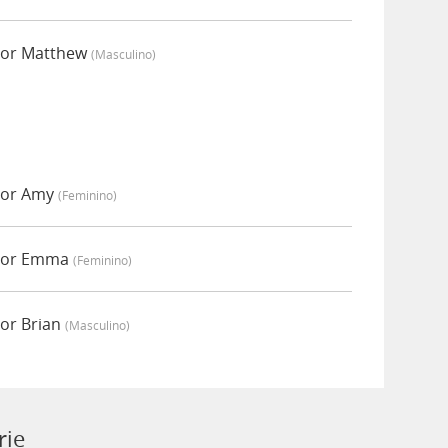
por Matthew
(masculino)
por Amy
(feminino)
 por Emma
(feminino)
por Brian
(masculino)
rie