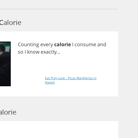
Calorie
Counting
every
calorie
I
consume
and
so
I
know
exactly
...
Eat Pray Love - Pizza Margherita in
Napoli
lorie