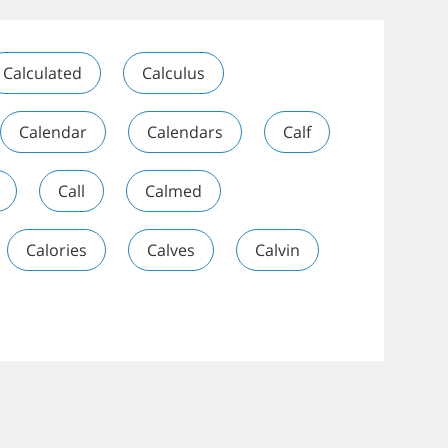
Calculated
Calculus
Calendar
Calendars
Calf
Call
Calmed
Calories
Calves
Calvin