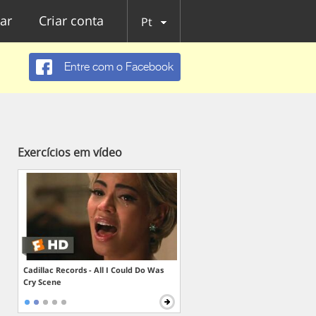
ar
Criar conta
Pt
Entre com o Facebook
Exercícios em vídeo
Cadillac Records - All I Could Do Was
Cry Scene