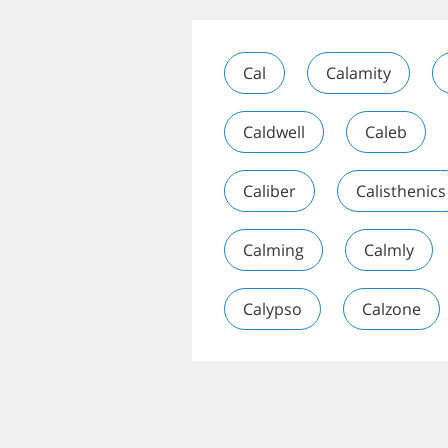
Cal
Calamity
Caldwell
Caleb
Caliber
Calisthenics
Calming
Calmly
Calypso
Calzone