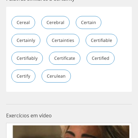
Cereal
Cerebral
Certain
Certainly
Certainties
Certifiable
Certifiably
Certificate
Certified
Certify
Cerulean
Exercícios em vídeo