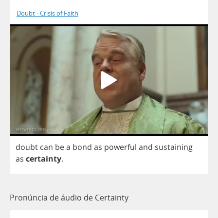
Doubt - Crisis of Faith
doubt
can
be
a
bond
as
powerful
and
sustaining
as
certainty
.
Pronúncia de áudio de Certainty