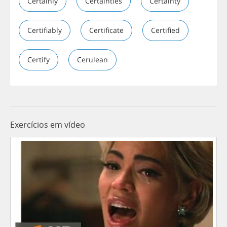
Certainly
Certainties
Certainty
Certifiably
Certificate
Certified
Certify
Cerulean
Exercícios em vídeo