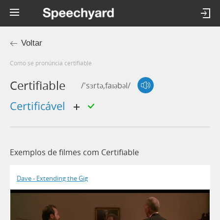
Voltar
Como se pronúncia certifiable
Certifiable
/'sɜrtə,faɪəbəl/
certificável
Exemplos de filmes com Certifiable
Dave - Extending the Gig