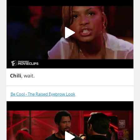
Chili
,
wait
.
Be Cool - The Raised Eyebrow Look