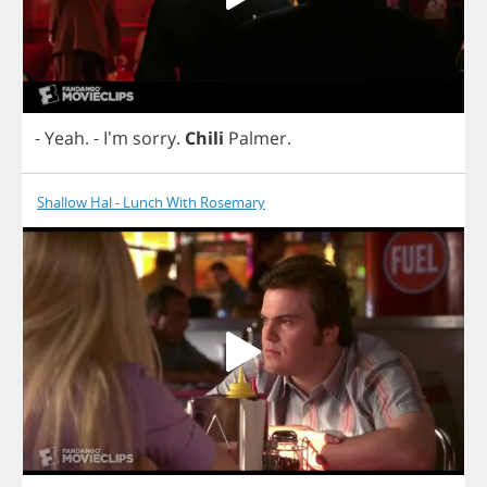
-
Yeah
.
- I'm
sorry
.
Chili
Palmer
.
Shallow Hal - Lunch With Rosemary