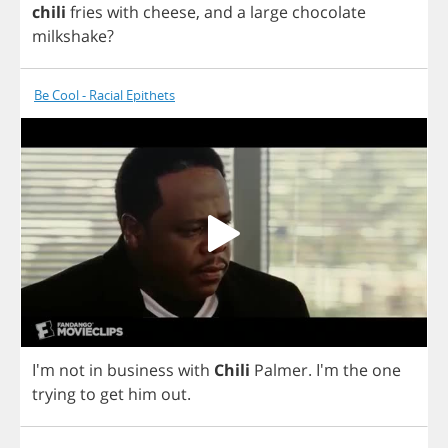
chili
fries
with
cheese
,
and
a
large
chocolate
milkshake
?
Be Cool - Racial Epithets
I'm
not
in
business
with
Chili
Palmer
.
I'm
the
one
trying
to
get
him
out
.