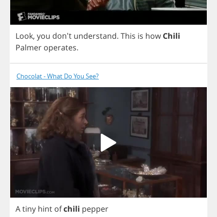
Look
,
you
don't
understand
.
This
is
how
Chili
Palmer
operates
.
Chocolat - What Do You See?
A
tiny
hint
of
chili
pepper