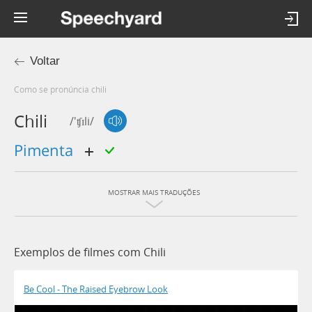
Voltar
Como se pronúncia chili
Chili
/'ʧɪli/
pimenta
MOSTRAR MAIS TRADUÇÕES
Exemplos de filmes com Chili
Be Cool - The Raised Eyebrow Look