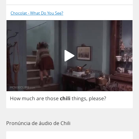
Chocolat - What Do You See?
How
much
are
those
chili
things
,
please
?
Pronúncia de áudio de Chili