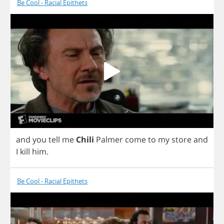
Be Cool - Racial Epithets
and
you
tell
me
Chili
Palmer
come
to
my
store
and
I
kill
him
.
Be Cool - Racial Epithets