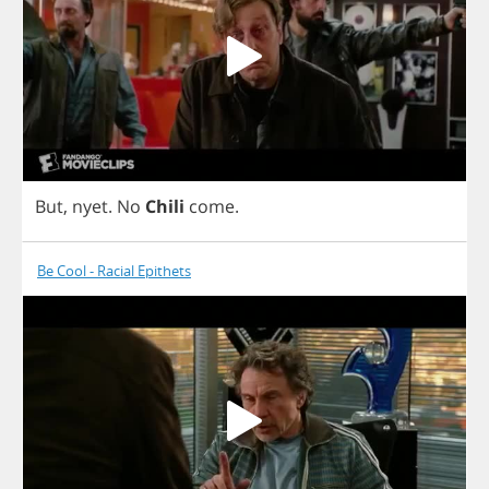
But
,
nyet
.
No
Chili
come
.
Be Cool - Racial Epithets