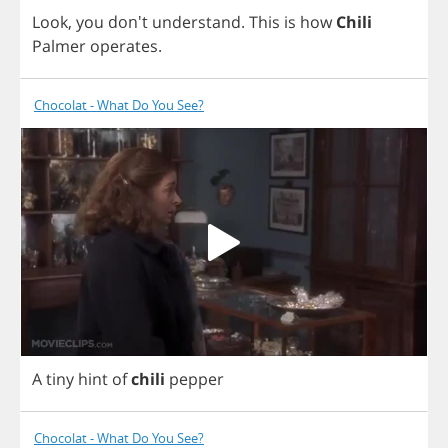
Look
,
you
don't
understand
.
This
is
how
Chili
Palmer
operates
.
Chocolat - What Do You See?
A
tiny
hint
of
chili
pepper
Chocolat - What Do You See?