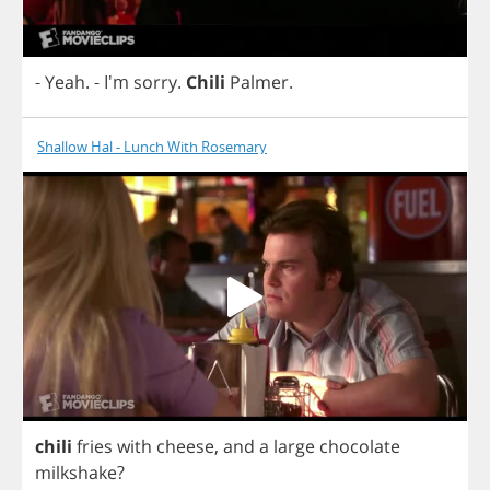
-
Yeah
.
- I'm
sorry
.
Chili
Palmer
.
Shallow Hal - Lunch With Rosemary
chili
fries
with
cheese
,
and
a
large
chocolate
milkshake
?