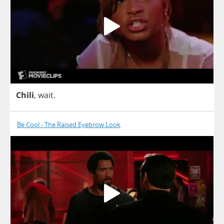
Chili
,
wait
.
Be Cool - The Raised Eyebrow Look