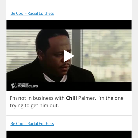
Be Cool - Racial Epithets
I'm
not
in
business
with
Chili
Palmer
.
I'm
the
one
trying
to
get
him
out
.
Be Cool - Racial Epithets