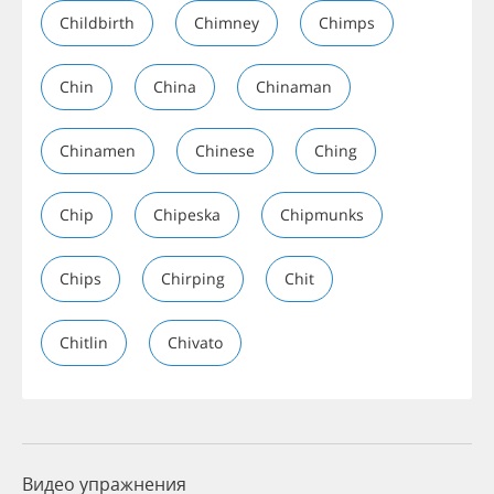
Childbirth
Chimney
Chimps
Chin
China
Chinaman
Chinamen
Chinese
Ching
Chip
Chipeska
Chipmunks
Chips
Chirping
Chit
Chitlin
Chivato
Видео упражнения