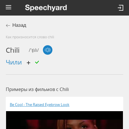
Назад
Как произносится слово chili
Chili
/'ʧɪli/
чили
Примеры из фильмов c Chili
Be Cool - The Raised Eyebrow Look