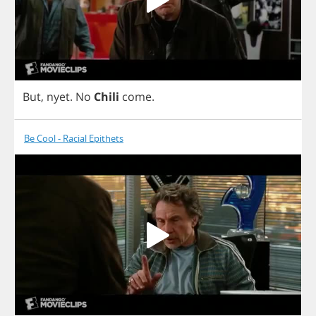
But
,
nyet
.
No
Chili
come
.
Be Cool - Racial Epithets