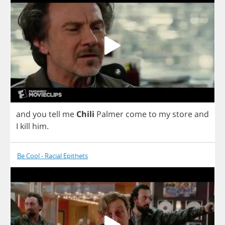
and
you
tell
me
Chili
Palmer
come
to
my
store
and
I
kill
him
.
Be Cool - Racial Epithets