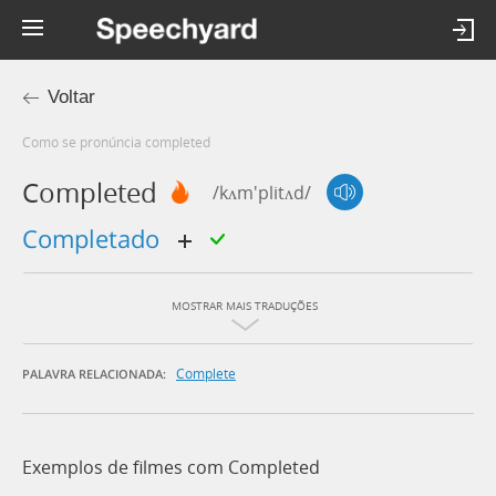
Voltar
Como se pronúncia completed
Completed
/kʌm'plitʌd/
completado
MOSTRAR MAIS TRADUÇÕES
Complete
PALAVRA RELACIONADA:
Exemplos de filmes com Completed