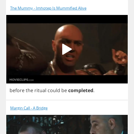
The Mummy - Imhotep Is Mummified Alive
before
the
ritual
could
be
completed
.
Margin Call - A Bridge