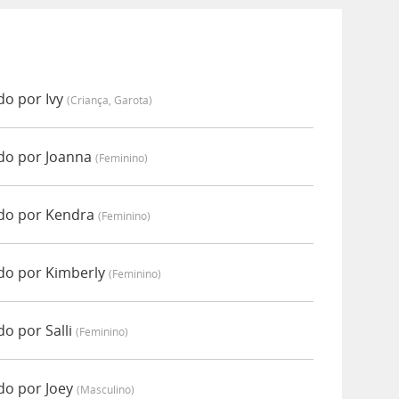
o por Ivy
(criança, Garota)
do por Joanna
(feminino)
do por Kendra
(feminino)
do por Kimberly
(feminino)
o por Salli
(feminino)
do por Joey
(masculino)