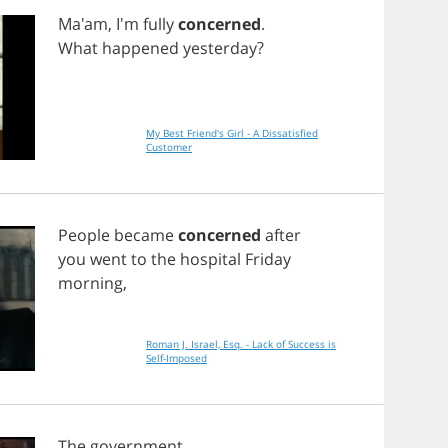
Ma'am, I'm
fully
concerned
.
What
happened
yesterday
?
My Best Friend's Girl - A Dissatisfied
Customer
People
became
concerned
after
you
went
to
the
hospital
Friday
morning
,
Roman J. Israel, Esq. - Lack of Success is
Self-Imposed
The
government