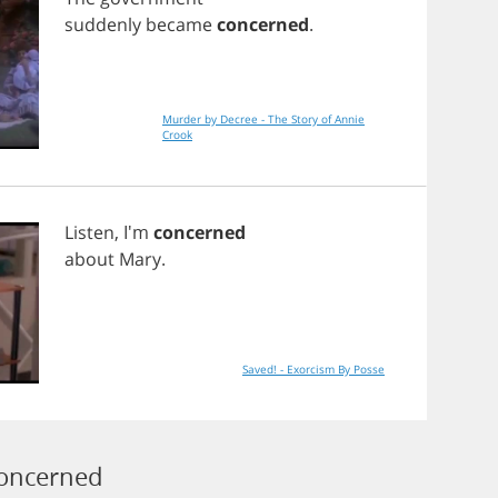
suddenly
became
concerned
.
Murder by Decree - The Story of Annie
Crook
Listen
, I'm
concerned
about
Mary
.
Saved! - Exorcism By Posse
Concerned