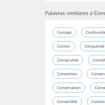
Palavras similares a Con
Concept
Confound
Connor
Conquered
Consecutive
Consid
Convention
Conven
Conversation
Conv
Convertible
Convic