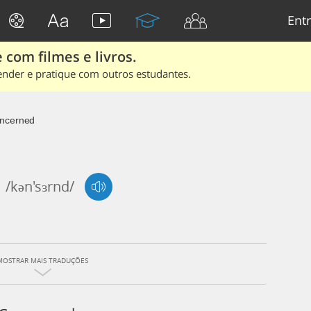
Entr
 com filmes e livros.
ender e pratique com outros estudantes.
ncerned
/kən'sɜrnd/
MOSTRAR MAIS TRADUÇÕES