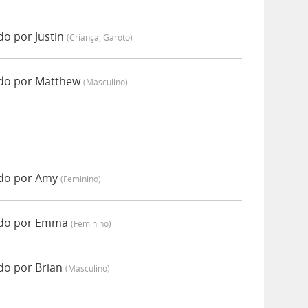
o por Justin
(criança, Garoto)
do por Matthew
(masculino)
do por Amy
(feminino)
ado por Emma
(feminino)
do por Brian
(masculino)