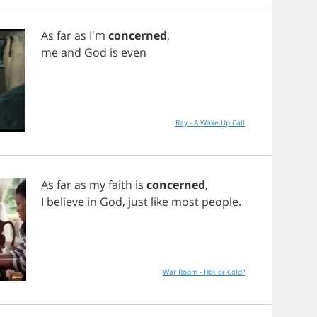
As
far
as
I'm
concerned
,
me
and
God
is
even
Ray - A Wake Up Call
As
far
as
my
faith
is
concerned
,
I
believe
in
God
,
just
like
most
people
.
War Room - Hot or Cold?