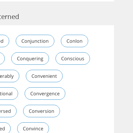
cerned
ed
Conjunction
Conlon
Conquering
Conscious
erably
Convenient
tional
Convergence
ersed
Conversion
ted
Convince