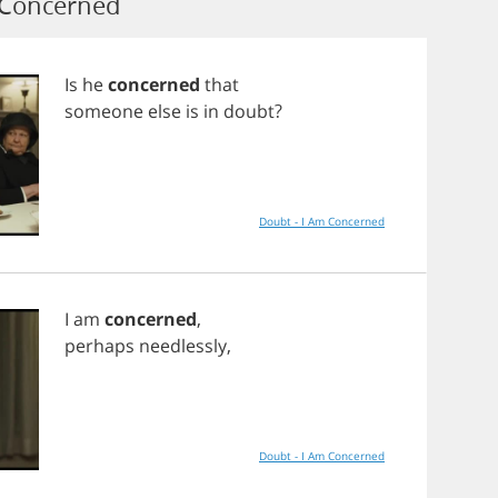
 Concerned
Is
he
concerned
that
someone
else
is
in
doubt
?
Doubt - I Am Concerned
I
am
concerned
,
perhaps
needlessly
,
Doubt - I Am Concerned