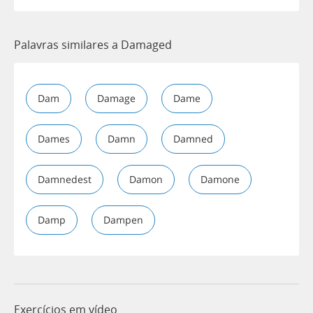
Palavras similares a Damaged
Dam
Damage
Dame
Dames
Damn
Damned
Damnedest
Damon
Damone
Damp
Dampen
Exercícios em vídeo