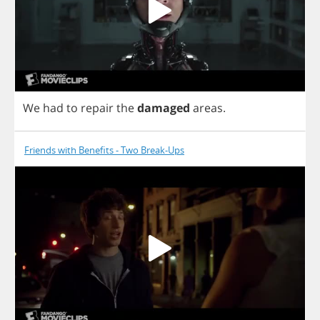
We
had
to
repair
the
damaged
areas
.
Friends with Benefits - Two Break-Ups