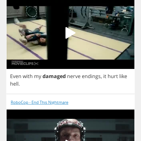
Even
with
my
damaged
nerve
endings
,
it
hurt
like
hell
.
RoboCop - End This Nightmare