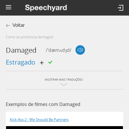
Voltar
Como se pronúncia damaged
Damaged
/'dæmʌdʒd/
estragado
MOSTRAR MAIS TRADUÇÕES
Exemplos de filmes com Damaged
Kick-Ass 2 - We Should Be Partners