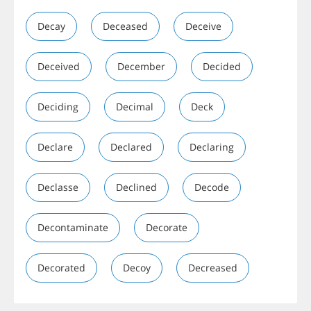
Decay
Deceased
Deceive
Deceived
December
Decided
Deciding
Decimal
Deck
Declare
Declared
Declaring
Declasse
Declined
Decode
Decontaminate
Decorate
Decorated
Decoy
Decreased