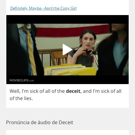
Definitely, Maybe - April the Copy Girl
Well
, I'm
sick
of
all
of
the
deceit
,
and
I'm
sick
of
all
of
the
lies
.
Pronúncia de áudio de Deceit