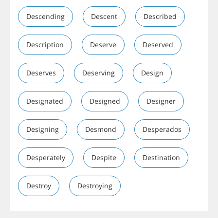
Descending
Descent
Described
Description
Deserve
Deserved
Deserves
Deserving
Design
Designated
Designed
Designer
Designing
Desmond
Desperados
Desperately
Despite
Destination
Destroy
Destroying