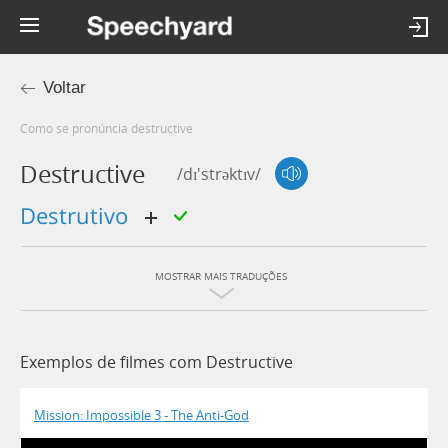
Voltar
Como se pronúncia destructive
Destructive
/dɪ'strəktɪv/
destrutivo
MOSTRAR MAIS TRADUÇÕES
Exemplos de filmes com Destructive
Mission: Impossible 3 - The Anti-God