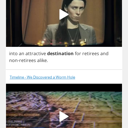
into
an
attractive
destination
for
retirees
and
non
-
retirees
alike
.
Timeline - We Discovered a Worm Hole