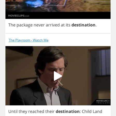
The
package
never
arrived
at
its
destination
.
The Playroom - Watch Me
Until
they
reached
their
destination
:
Child
Land