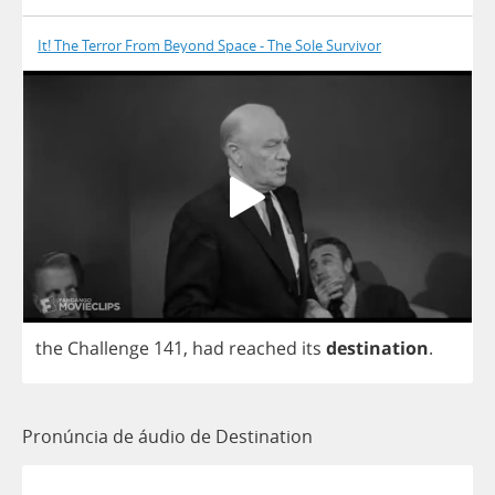
It! The Terror From Beyond Space - The Sole Survivor
the
Challenge
141,
had
reached
its
destination
.
Pronúncia de áudio de Destination