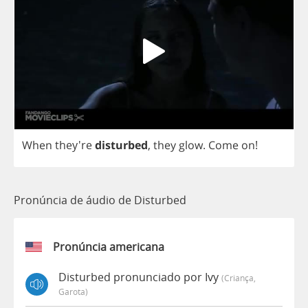
When
they're
disturbed
,
they
glow
.
Come
on
!
Pronúncia de áudio de Disturbed
Pronúncia americana
Disturbed pronunciado por Ivy
(criança,
Garota)