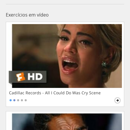
Exercícios em vídeo
Cadillac Records - All I Could Do Was Cry Scene