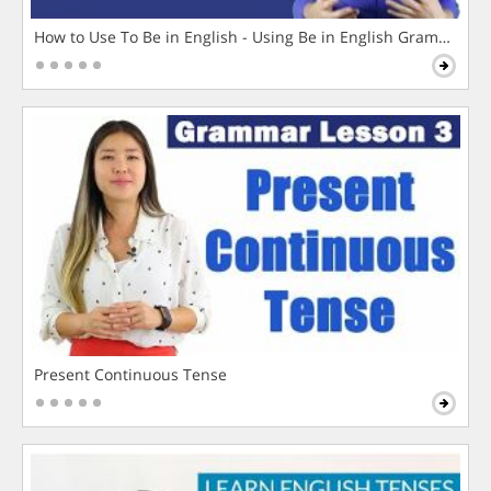
How to Use To Be in English - Using Be in English Grammar L
Present Continuous Tense