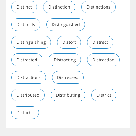
Distinct
Distinction
Distinctions
Distinctly
Distinguished
Distinguishing
Distort
Distract
Distracted
Distracting
Distraction
Distractions
Distressed
Distributed
Distributing
District
Disturbs