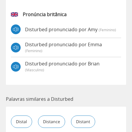
Pronúncia britânica
Disturbed pronunciado por Amy
(feminino)
Disturbed pronunciado por Emma
(feminino)
Disturbed pronunciado por Brian
(masculino)
Palavras similares a Disturbed
Distal
Distance
Distant