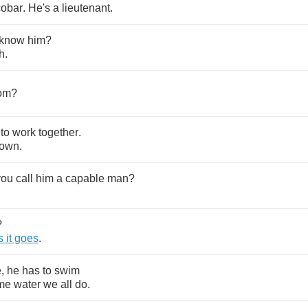
obar
.
He's
a
lieutenant
.
know
him
?
h
.
rom
?
to
work
together
.
town
.
you
call
him
a
capable
man
?
?
s
it
goes
.
e
,
he
has
to
swim
me
water
we
all
do
.