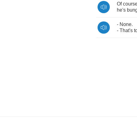
Of
cours
he's
bun
-
None
.
-
That's
t