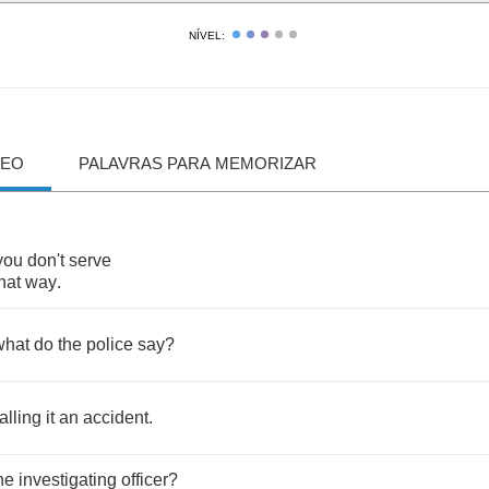
NÍVEL:
DEO
PALAVRAS PARA MEMORIZAR
you
don't
serve
hat
way
.
what
do
the
police
say
?
alling
it
an
accident
.
he
investigating
officer
?