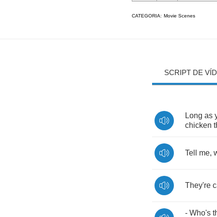
CATEGORIA:
Movie Scenes
SCRIPT DE VÍ
Long
as
chicken
t
Tell
me
,
They're
c
-
Who's
t