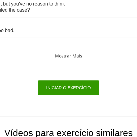
e
,
but
you've
no
reason
to
think
gled
the
case
?
oo
bad
.
Mostrar Mais
INICIAR O EXERCÍCIO
Vídeos para exercício similares