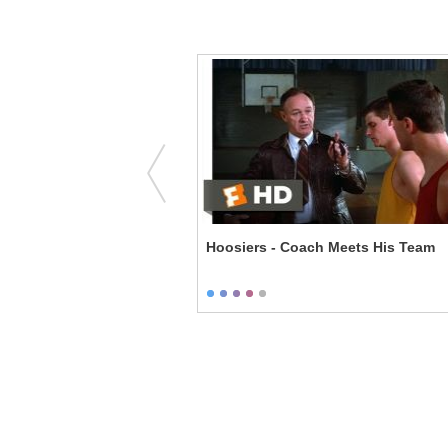
tical Oath
Hoosiers - Coach Meets His Team