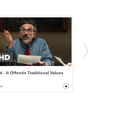
d - It Offends Traditional Values
The Gambler - You Drink?