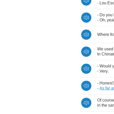
-
Lou
Esc
-
Do
you
-
Oh
,
yea
Where
f
We
used
In
China
-
Would
-
Very
.
-
Honest
-
As
far
a
Of
cours
in
the
sa