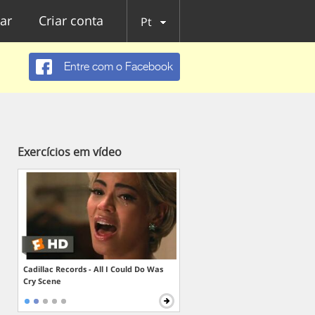
ar
Criar conta
Pt
Entre com o Facebook
Exercícios em vídeo
Cadillac Records - All I Could Do Was
Cry Scene