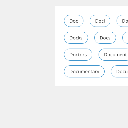
Doc
Doci
Do
Docks
Docs
Doctors
Document
Documentary
Docu