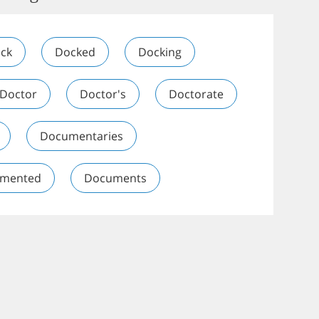
ck
Docked
Docking
Doctor
Doctor's
Doctorate
Documentaries
mented
Documents