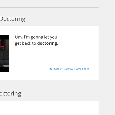
Doctoring
Um
, I'm
gonna
let
you
get
back
to
doctoring
.
Trainwreck - Sports? I Love Them
octoring