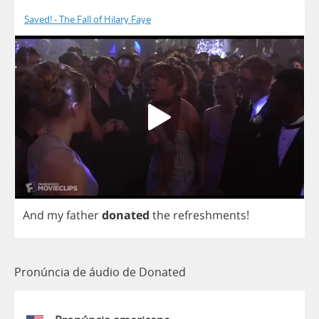
Saved! - The Fall of Hilary Faye
And
my
father
donated
the
refreshments
!
Pronúncia de áudio de Donated