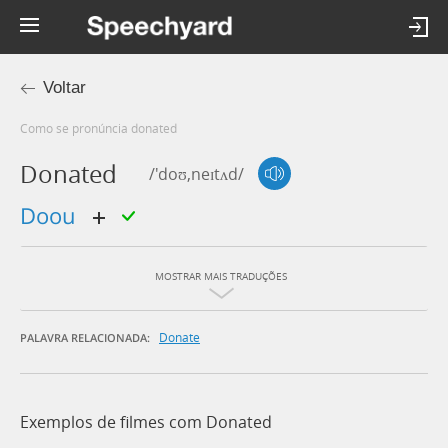
Voltar
Como se pronúncia donated
Donated
/'doʊ,neɪtʌd/
doou
MOSTRAR MAIS TRADUÇÕES
Donate
PALAVRA RELACIONADA:
Exemplos de filmes com Donated