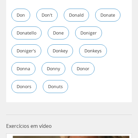
Don
Don't
Donald
Donate
Donatello
Done
Doniger
Doniger's
Donkey
Donkeys
Donna
Donny
Donor
Donors
Donuts
Exercícios em vídeo