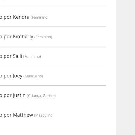
o por Kendra
(feminino)
o por Kimberly
(feminino)
 por Salli
(feminino)
o por Joey
(masculino)
 por Justin
(criança, Garoto)
o por Matthew
(masculino)