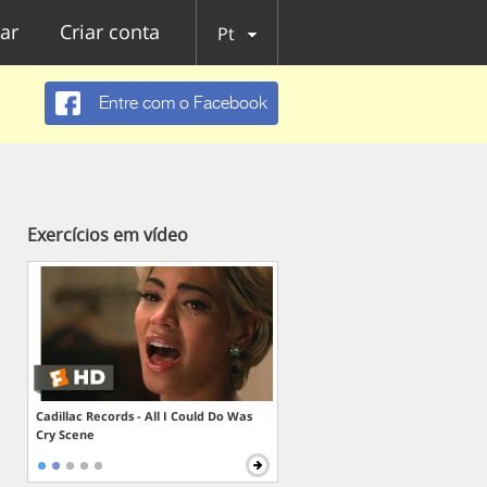
ar
Criar conta
Pt
Entre com o Facebook
Exercícios em vídeo
Cadillac Records - All I Could Do Was
Cry Scene