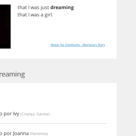
that
I
was
just
dreaming
that
I
was
a
girl
.
Water for Elephants - Marlena's Story
Dreaming
 por Ivy
(criança, Garota)
o por Joanna
(feminino)