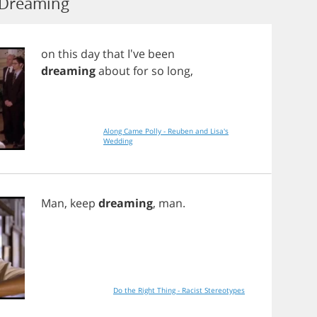
 Dreaming
on
this
day
that
I've
been
dreaming
about
for
so
long
,
Along Came Polly - Reuben and Lisa's
Wedding
Man
,
keep
dreaming
,
man
.
Do the Right Thing - Racist Stereotypes