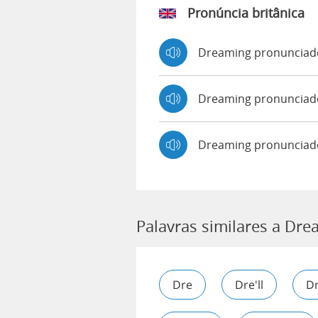
Pronúncia britânica
Dreaming pronunciad
Dreaming pronuncia
Dreaming pronunciad
Palavras similares a Dr
Dre
Dre'll
D