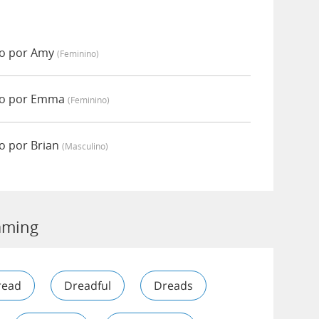
o por Amy
(feminino)
do por Emma
(feminino)
o por Brian
(masculino)
eaming
read
Dreadful
Dreads