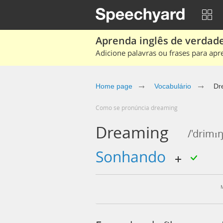
Aprenda inglês de verdade
Adicione palavras ou frases para apr
Home page
Vocabulário
Dr
Como se pronúncia dreaming
Dreaming
/'drimɪŋ
sonhando