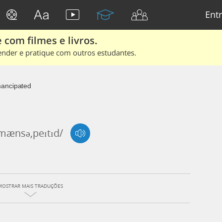
Entr
 com filmes e livros.
ender e pratique com outros estudantes.
ancipated
'mænsə,peɪtɪd/
MOSTRAR MAIS TRADUÇÕES