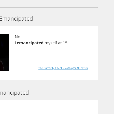
 Emancipated
No
.
I
emancipated
myself
at
15.
The Butterfly Effect - Nothing's All Better
Emancipated