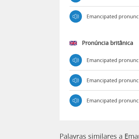
Emancipated pronunc
Pronúncia britânica
Emancipated pronunc
Emancipated pronun
Emancipated pronunc
Palavras similares a Ema