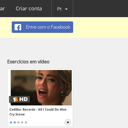
ar
Criar conta
Pt
Entre com o Facebook
Exercícios em vídeo
Cadillac Records - All I Could Do Was
Cry Scene