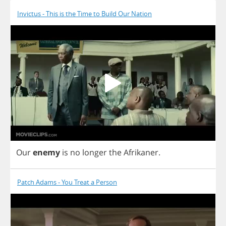
Invictus - This is the Time to Build Our Nation
Our
enemy
is
no
longer
the
Afrikaner
.
Patch Adams - You Treat a Person