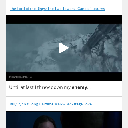
The Lord of the Rings: The Two Towers - Gandalf Returns
Until
at
last
I
threw
down
my
enemy
...
Billy Lynn's Long Halftime Walk - Backstage Love