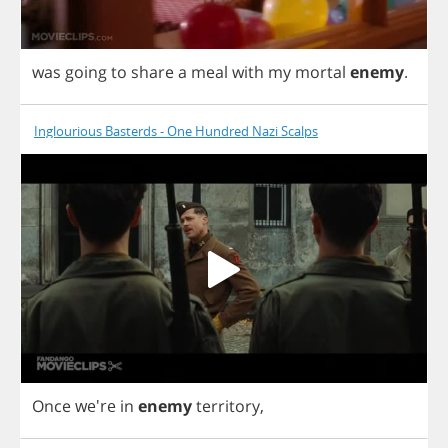
was
going
to
share
a
meal
with
my
mortal
enemy
.
Inglourious Basterds - One Hundred Nazi Scalps
Once
we're
in
enemy
territory
,