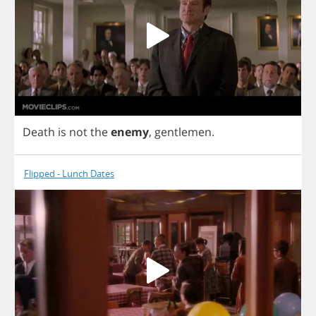
Death
is
not
the
enemy
,
gentlemen
.
Flipped - Lunch Dates