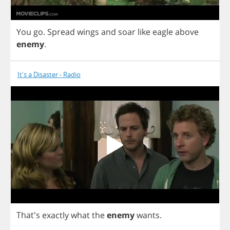
You
go
.
Spread
wings
and
soar
like
eagle
above
enemy
.
It's a Disaster - Radio
That's
exactly
what
the
enemy
wants
.