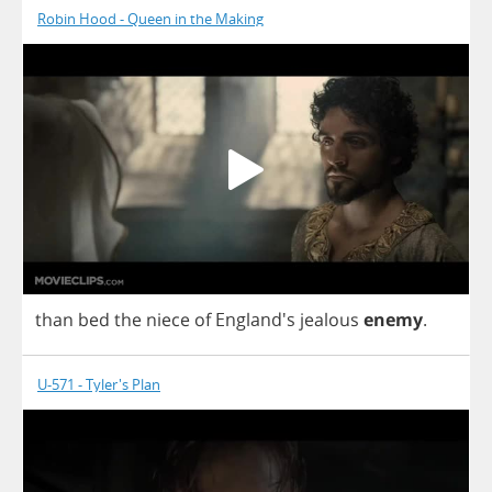
Robin Hood - Queen in the Making
than
bed
the
niece
of
England's
jealous
enemy
.
U-571 - Tyler's Plan