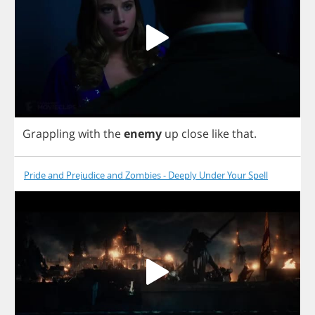
Grappling
with
the
enemy
up
close
like
that
.
Pride and Prejudice and Zombies - Deeply Under Your Spell