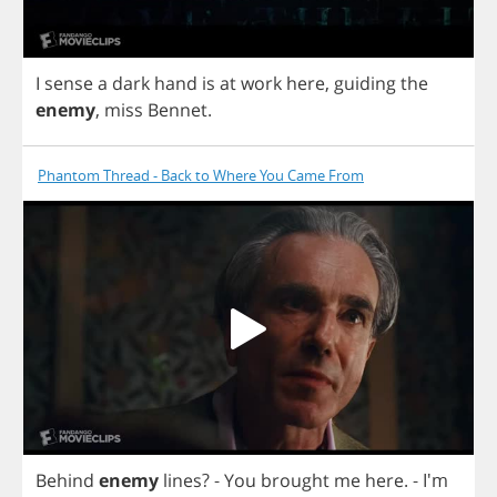
I
sense
a
dark
hand
is
at
work
here
,
guiding
the
enemy
,
miss
Bennet
.
Phantom Thread - Back to Where You Came From
Behind
enemy
lines
? -
You
brought
me
here
. - I'm