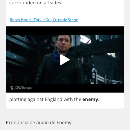
surrounded
on
all
sides
.
Robin Hood - This Is Our Crusade Scene
plotting
against
England
with
the
enemy
.
Pronúncia de áudio de Enemy