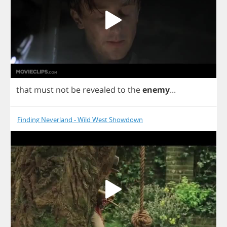
that
must
not
be
revealed
to
the
enemy
...
Finding Neverland - Wild West Showdown