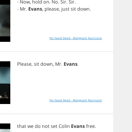
-
Now
,
hold
on
.
No
.
Sir
.
Sir
.
-
Mr
.
Evans
,
please
,
just
sit
down
.
No Good Deed - Malignant Narcissist
Please
,
sit
down
,
Mr
.
Evans
.
No Good Deed - Malignant Narcissist
that
we
do
not
set
Colin
Evans
free
.