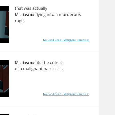
that
was
actually
Mr
.
Evans
flying
into
a
murderous
rage
No Good Deed - Malignant Narcissist
Mr
.
Evans
fits
the
criteria
of
a
malignant
narcissist
.
No Good Deed - Malignant Narcissist