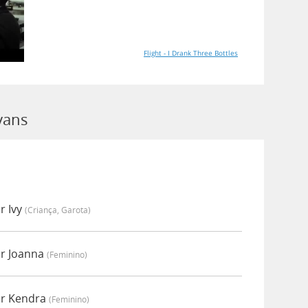
Flight - I Drank Three Bottles
vans
r Ivy
(criança, Garota)
or Joanna
(feminino)
or Kendra
(feminino)