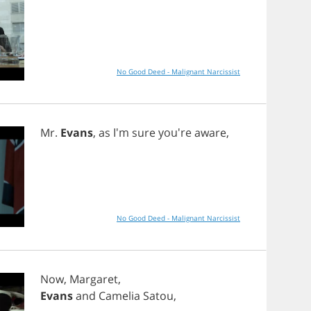
No Good Deed - Malignant Narcissist
Mr
.
Evans
,
as
I'm
sure
you're
aware
,
No Good Deed - Malignant Narcissist
Now
,
Margaret
,
Evans
and
Camelia
Satou
,