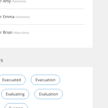
or Amy
(feminino)
por Emma
(feminino)
r Brian
(masculino)
ns
Evacuated
Evacuation
Evaluating
Evaluation