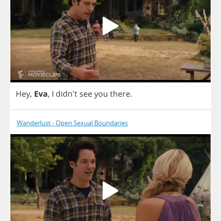
Hey
,
Eva
,
I
didn't
see
you
there
.
Wanderlust - Open Sexual Boundaries