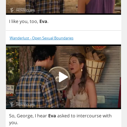
I
like
you
,
too
,
Eva
.
Wanderlust - Open Sexual Boundaries
So
,
George
,
I
hear
Eva
asked
to
intercourse
with
you
.