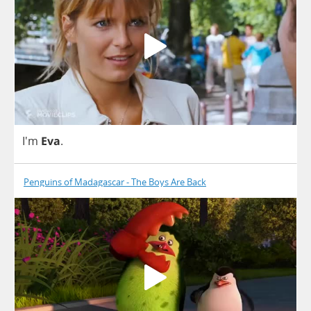
I'm
Eva
.
Penguins of Madagascar - The Boys Are Back