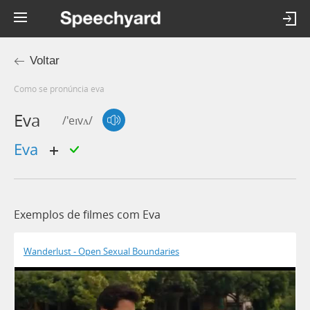
Voltar
Como se pronúncia eva
Eva
/'eɪvʌ/
eva
Exemplos de filmes com Eva
Wanderlust - Open Sexual Boundaries