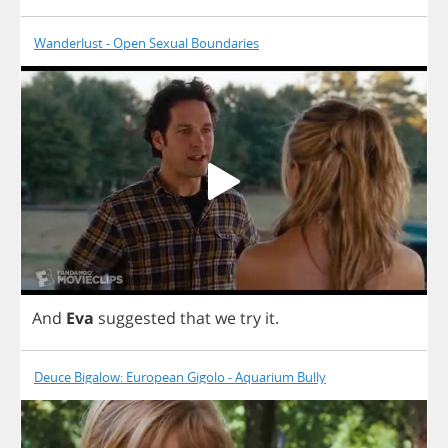
Wanderlust - Open Sexual Boundaries
And
Eva
suggested
that
we
try
it
.
Deuce Bigalow: European Gigolo - Aquarium Bully