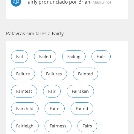
Fairly pronunciado por Brian
(masculino)
Palavras similares a Fairly
Fail
Failed
Failing
Fails
Failure
Failures
Fainted
Faintest
Fair
Fairakan
Fairchild
Faire
Faired
Fairleigh
Fairness
Fairs