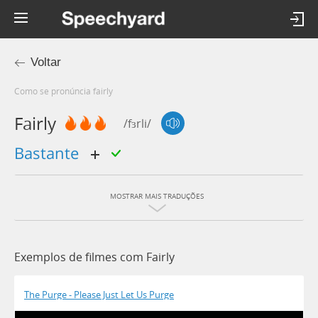
Voltar
Como se pronúncia fairly
Fairly
/fɜrli/
bastante
MOSTRAR MAIS TRADUÇÕES
Exemplos de filmes com Fairly
The Purge - Please Just Let Us Purge