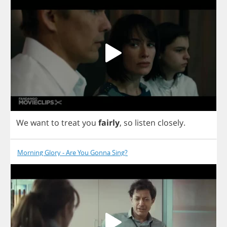
We
want
to
treat
you
fairly
,
so
listen
closely
.
Morning Glory - Are You Gonna Sing?