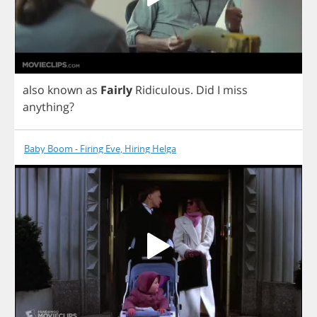
also
known
as
Fairly
Ridiculous
.
Did
I
miss
anything
?
Baby Boom - Firing Eve, Hiring Helga