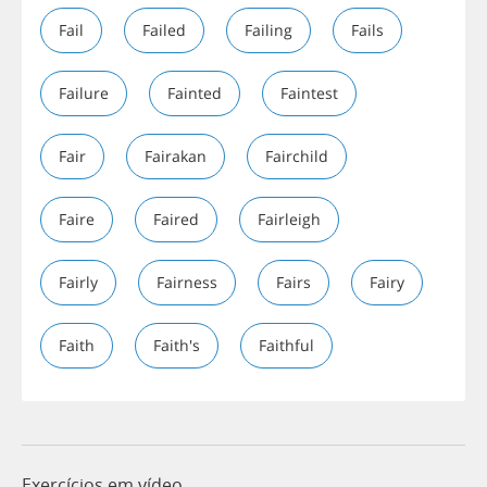
Fail
Failed
Failing
Fails
Failure
Fainted
Faintest
Fair
Fairakan
Fairchild
Faire
Faired
Fairleigh
Fairly
Fairness
Fairs
Fairy
Faith
Faith's
Faithful
Exercícios em vídeo