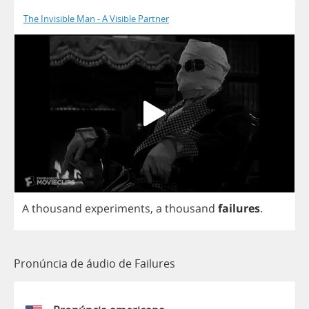
The Invisible Man - A Visible Partner
A
thousand
experiments
,
a
thousand
failures
.
Pronúncia de áudio de Failures