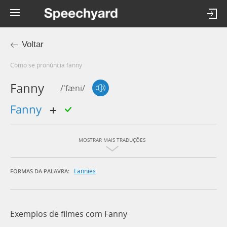
Voltar
Como se pronúncia fanny
Fanny
/'fæni/
fanny
MOSTRAR MAIS TRADUÇÕES
Fannies
FORMAS DA PALAVRA:
Exemplos de filmes com Fanny