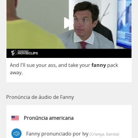
And
I'll
sue
your
ass
,
and
take
your
fanny
pack
away
.
Pronúncia de áudio de Fanny
Pronúncia americana
Fanny pronunciado por Ivy
(criança, Garota)