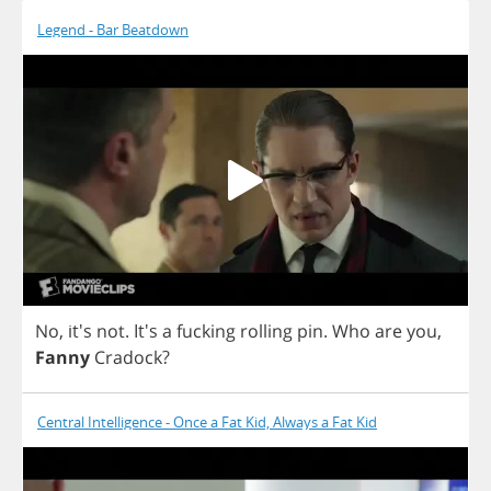
Legend - Bar Beatdown
No
, it's
not
. It's
a
fucking
rolling
pin
.
Who
are
you
,
Fanny
Cradock
?
Central Intelligence - Once a Fat Kid, Always a Fat Kid