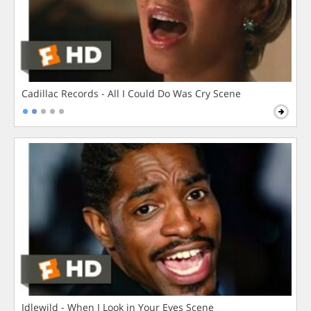
Cadillac Records - All I Could Do Was Cry Scene
Idlewild - When I Look in Your Eyes Scene