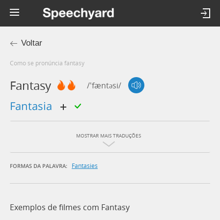
Voltar
Como se pronúncia fantasy
Fantasy
/'fæntəsi/
fantasia
MOSTRAR MAIS TRADUÇÕES
Fantasies
FORMAS DA PALAVRA:
Exemplos de filmes com Fantasy