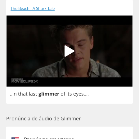
The Beach - A Shark Tale
..
in
that
last
glimmer
of
its
eyes
,...
Pronúncia de áudio de Glimmer