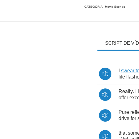
CATEGORIA:
Movie Scenes
SCRIPT DE VÍ
I
swear
t
life
flash
Really
.
I
offer
exc
Pure
refl
drive
for
that
som