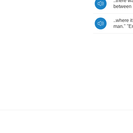
..
there
w
between
..
where
it
man
.
''
''E