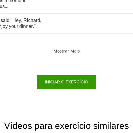
as
a
moment
us
...
said
''Hey
,
Richard
,
njoy
your
dinner
.
''
Mostrar Mais
INICIAR O EXERCÍCIO
Vídeos para exercício similares