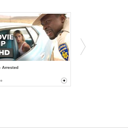
- Arrested
Spring - Go Out With Me