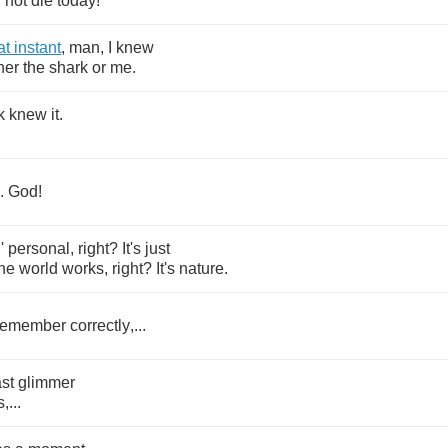
l
not
die
today
!
''
at
instant
,
man
,
I
knew
her
the
shark
or
me
.
k
knew
it
.
..
God
!
'
personal
,
right
?
It's
just
the
world
works
,
right
?
It's
nature
.
remember
correctly
,...
ast
glimmer
s
,...