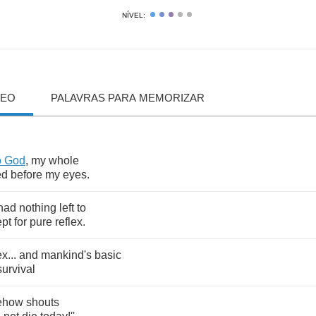
NÍVEL:
DEO
PALAVRAS PARA MEMORIZAR
o
God
,
my
whole
ed
before
my
eyes
.
had
nothing
left
to
ept
for
pure
reflex
.
ex
...
and
mankind's
basic
survival
ehow
shouts