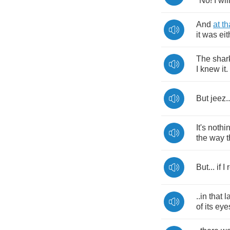
''No
!
I
wil
And
at
th
it
was
eit
The
shar
I
knew
it
.
But
jeez
.
It's
nothin
the
way
But
...
if
I
..
in
that
l
of
its
eye