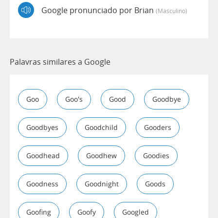
Google pronunciado por Brian
(masculino)
Palavras similares a Google
Goo
Goo's
Good
Goodbye
Goodbyes
Goodchild
Gooders
Goodhead
Goodhew
Goodies
Goodness
Goodnight
Goods
Goofing
Goofy
Googled