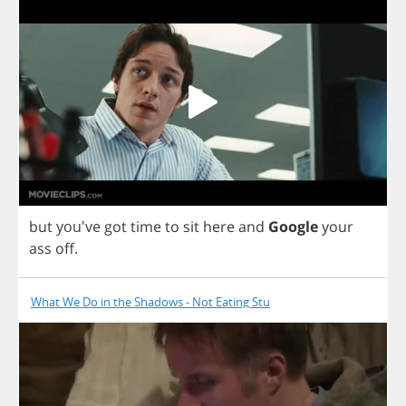
but
you've
got
time
to
sit
here
and
Google
your
ass
off
.
What We Do in the Shadows - Not Eating Stu