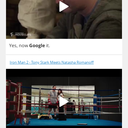
Yes
,
now
Google
it
.
Iron Man 2 - Tony Stark Meets Natasha Romanoff