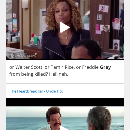
or
Walter
Scott
,
or
Tamir
Rice
,
or
Freddie
Gray
from
being
killed
?
Hell
nah
.
The Heartbreak Kid - Uncle Tito