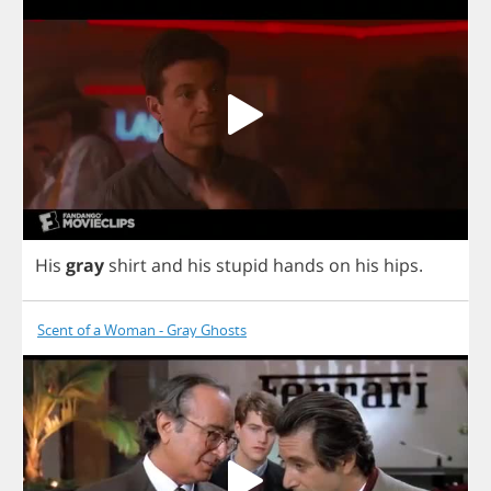
His
gray
shirt
and
his
stupid
hands
on
his
hips
.
Scent of a Woman - Gray Ghosts