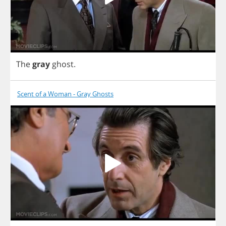
The
gray
ghost
.
Scent of a Woman - Gray Ghosts