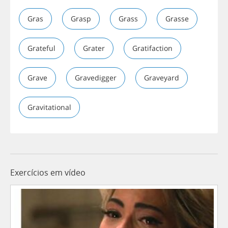
Gras
Grasp
Grass
Grasse
Grateful
Grater
Gratifaction
Grave
Gravedigger
Graveyard
Gravitational
Exercícios em vídeo