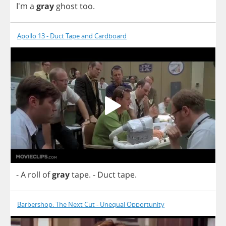
I'm
a
gray
ghost
too
.
Apollo 13 - Duct Tape and Cardboard
-
A
roll
of
gray
tape
.
-
Duct
tape
.
Barbershop: The Next Cut - Unequal Opportunity