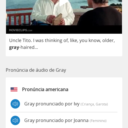
Uncle
Tito
.
I
was
thinking
of
,
like
,
you
know
,
older
,
gray
-
haired
...
Pronúncia de áudio de Gray
Pronúncia americana
Gray pronunciado por Ivy
(criança, Garota)
Gray pronunciado por Joanna
(feminino)