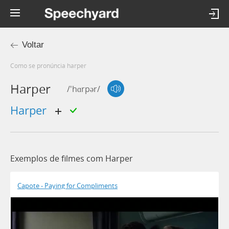
Voltar
Como se pronúncia harper
Harper
/'hɑrpər/
harper
Exemplos de filmes com Harper
Capote - Paying for Compliments