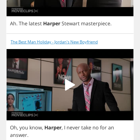
Ah
.
The
latest
Harper
Stewart
masterpiece
.
The Best Man Holiday - Jordan's New Boyfriend
Oh
,
you
know
,
Harper
,
I
never
take
no
for
an
answer
.