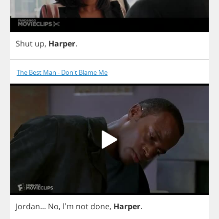
Shut
up
,
Harper
.
The Best Man - Don't Blame Me
Jordan
...
No
, I'm
not
done
,
Harper
.