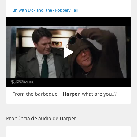
Fun With Dick and Jane - Robbery Fail
-
From
the
barbeque
.
-
Harper
,
what
are
you
..?
Pronúncia de áudio de Harper