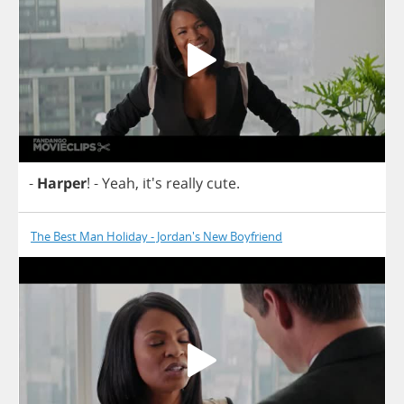
-
Harper
!
-
Yeah
, it's
really
cute
.
The Best Man Holiday - Jordan's New Boyfriend