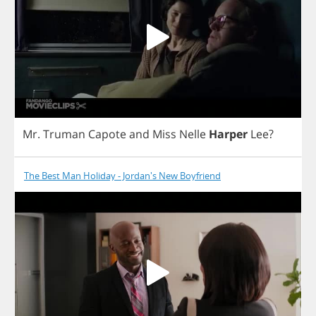
Mr
.
Truman
Capote
and
Miss
Nelle
Harper
Lee
?
The Best Man Holiday - Jordan's New Boyfriend