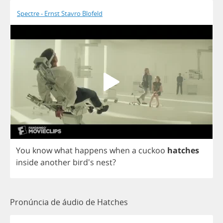
Spectre - Ernst Stavro Blofeld
You
know
what
happens
when
a
cuckoo
hatches
inside
another
bird's
nest
?
Pronúncia de áudio de Hatches