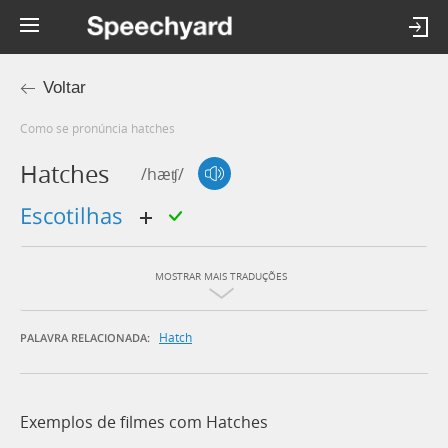
Voltar
Como se pronúncia hatches
Hatches
/hæʧ/
escotilhas
MOSTRAR MAIS TRADUÇÕES
Hatch
PALAVRA RELACIONADA:
Exemplos de filmes com Hatches