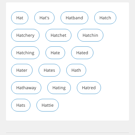
Hat
Hat's
Hatband
Hatch
Hatchery
Hatchet
Hatchin
Hatching
Hate
Hated
Hater
Hates
Hath
Hathaway
Hating
Hatred
Hats
Hattie