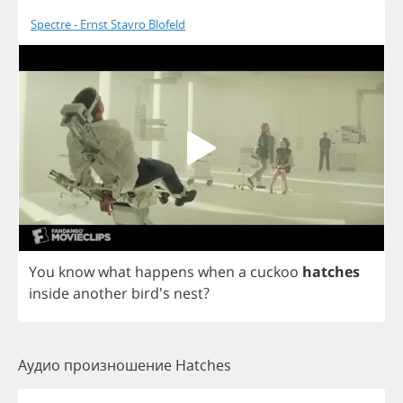
Spectre - Ernst Stavro Blofeld
You
know
what
happens
when
a
cuckoo
hatches
inside
another
bird's
nest
?
Аудио произношение Hatches