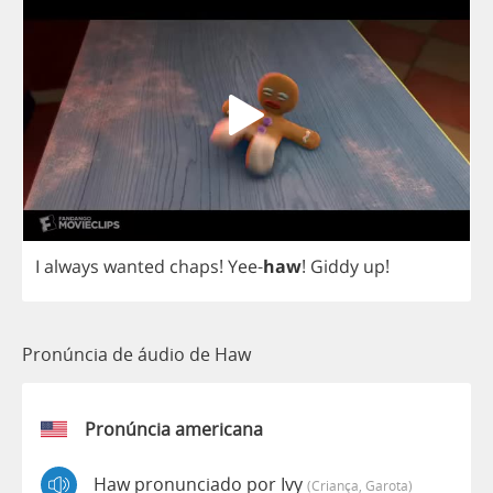
I
always
wanted
chaps
!
Yee
-
haw
!
Giddy
up
!
Pronúncia de áudio de Haw
Pronúncia americana
Haw pronunciado por Ivy
(criança, Garota)