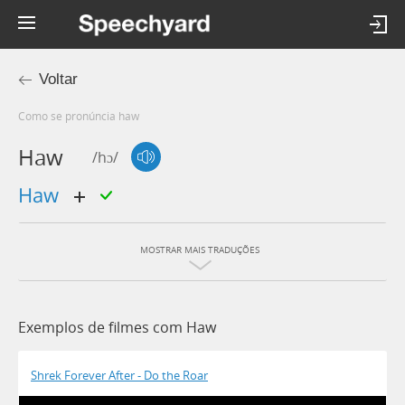
Voltar
Como se pronúncia haw
Haw
/hɔ/
haw
MOSTRAR MAIS TRADUÇÕES
Exemplos de filmes com Haw
Shrek Forever After - Do the Roar