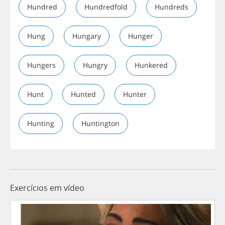
Hundred
Hundredfold
Hundreds
Hung
Hungary
Hunger
Hungers
Hungry
Hunkered
Hunt
Hunted
Hunter
Hunting
Huntington
Exercícios em vídeo