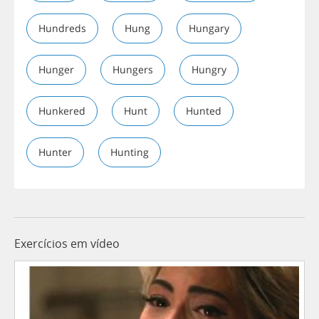
Hundreds
Hung
Hungary
Hunger
Hungers
Hungry
Hunkered
Hunt
Hunted
Hunter
Hunting
Exercícios em vídeo