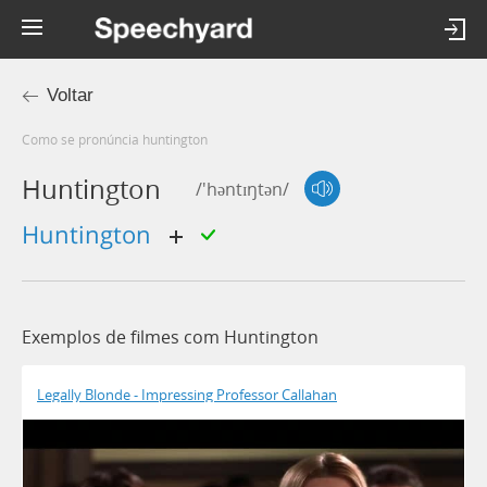
Voltar
Como se pronúncia huntington
Huntington
/'həntɪŋtən/
Huntington
Exemplos de filmes com Huntington
Legally Blonde - Impressing Professor Callahan