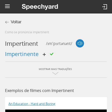
Voltar
Como se pronúncia impertinent
Impertinent
/ɪm'pɜrtənənt/
impertinente
MOSTRAR MAIS TRADUÇÕES
Exemplos de filmes com Impertinent
An Education - Hard and Boring