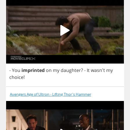
-
You
imprinted
on
my
daughter
?
-
It
wasn't
my
choice
!
Avengers Age of Ultron - Lifting Thor's Hammer