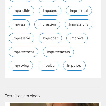
Impossible
Impound
Impractical
Impress
Impression
Impressions
Impressive
Improper
Improve
Improvement
Improvements
Improving
Impulse
Impulses
Exercícios em vídeo