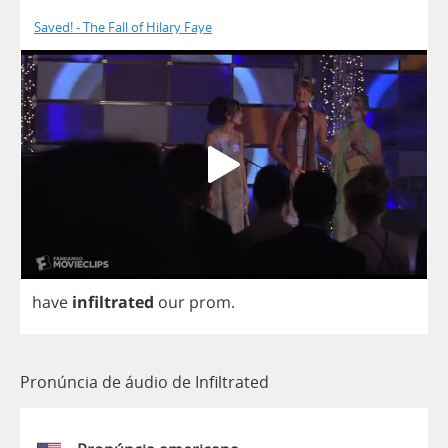
Saved! - The Fall of Hilary Faye
have
infiltrated
our
prom
.
Pronúncia de áudio de Infiltrated