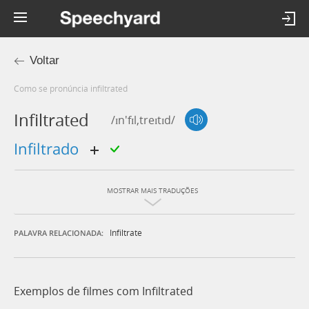
Voltar
Como se pronúncia infiltrated
Infiltrated
/ɪn'fɪl,treɪtɪd/
infiltrado
MOSTRAR MAIS TRADUÇÕES
Infiltrate
PALAVRA RELACIONADA:
Exemplos de filmes com Infiltrated