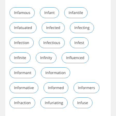
Infamous
Infant
Infantile
Infatuated
Infected
Infecting
Infection
Infectious
Infest
Infinite
Infinity
Influenced
Informant
Information
Informative
Informed
Informers
Infraction
Infuriating
Infuse