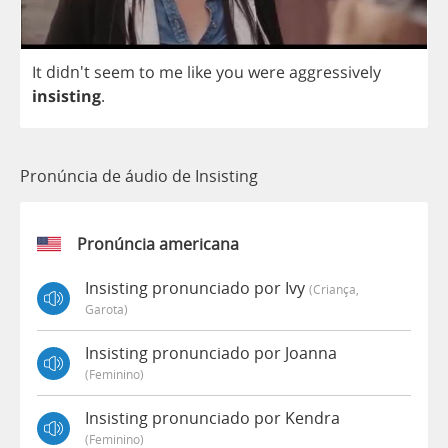
It
didn't
seem
to
me
like
you
were
aggressively
insisting
.
Pronúncia de áudio de Insisting
Pronúncia americana
Insisting pronunciado por Ivy
(criança,
Garota)
Insisting pronunciado por Joanna
(feminino)
Insisting pronunciado por Kendra
(feminino)