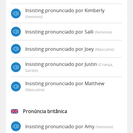
Insisting pronunciado por Kimberly
(feminino)
Insisting pronunciado por Salli
(feminino)
Insisting pronunciado por Joey
(masculino)
Insisting pronunciado por Justin
(criança,
Garoto)
Insisting pronunciado por Matthew
(masculino)
Pronúncia britânica
Insisting pronunciado por Amy
(feminino)