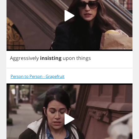
Aggressively
insisting
upon
things
Person to Person - Grapefruit