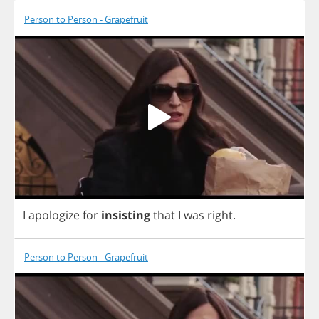
Person to Person - Grapefruit
I
apologize
for
insisting
that
I
was
right
.
Person to Person - Grapefruit